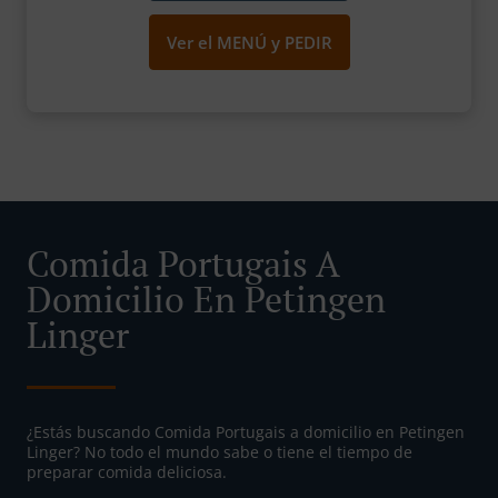
Ver el MENÚ y PEDIR
Comida Portugais A
Domicilio En Petingen
Linger
¿Estás buscando Comida Portugais a domicilio en Petingen
Linger? No todo el mundo sabe o tiene el tiempo de
preparar comida deliciosa.