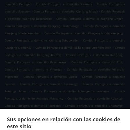
.
.
domicilio Petingen
Comida Portugais a domicilio Soleuvre
Comida Portugais a
.
.
domicilio Suessem
Comida Portugais a domicilio Käerjeng Schack
Comida Portugais
.
.
a domicilio Käerjeng Bascharage
Comida Portugais a domicilio Käerjeng Linger
.
Comida Portugais a domicilio Käerjeng Hautcharage
Comida Portugais a domicilio
.
.
Käerjeng Niederkerschen
Comida Portugais a domicilio Käerjeng Nidderkäerjeng
.
Comida Portugais a domicilio Käerjeng Schouweiler
Comida Portugais a domicilio
.
.
Käerjeng Clemency
Comida Portugais a domicilio Käerjeng Oberkerschen
Comida
.
.
Portugais a domicilio Käerjeng Küntzig
Comida Portugais a domicilio Käerjeng
.
.
Comida Portugais a domicilio Bascharage
Comida Portugais a domicilio Thil
.
Comida Portugais a domicilio Villerupt
Comida Portugais a domicilio Villers-la-
.
.
Montagne
Comida Portugais a domicilio Linger
Comida Portugais a domicilio
.
.
Saulnes
Comida Portugais a domicilio Lasauvage
Comida Portugais a domicilio
.
.
Aubange Athus
Comida Portugais a domicilio Aubange Lamadelaine
Comida
.
.
Portugais a domicilio Aubange Messancy
Comida Portugais a domicilio Aubange
.
.
Comida Portugais a domicilio Tiercelet
Comida Portugais a domicilio Ehlerange
.
Comida Portugais a domicilio Haucourt-Moulaine
Comida Portugais a domicilio Esch-
Sus opciones en relación con las cookies de
.
.
sur-Alzette Esch-Belval
Comida Portugais a domicilio Esch-sur-Alzette Soleuvre
este sitio
.
Comida Portugais a domicilio Esch-sur-Alzette
Comida Portugais a domicilio Audun-