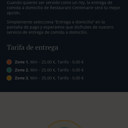
Cuando quieres ser servido como un rey, la entrega de
comida a domicilio de Restaurant Centenaire será tu mejor
opción.
Simplemente selecciona “Entrega a domicilio” en la
pantalla de pago y esperamos que disfrutes de nuestro
servicio de entrega de comida a domicilio.
Tarifa de entrega
Zone 1
, Min - 25,00 €, Tarifa - 0,00 €
Zone 2
, Min - 25,00 €, Tarifa - 0,00 €
Zone 3
, Min - 35,00 €, Tarifa - 0,00 €