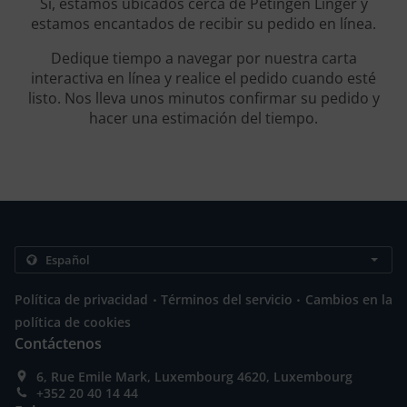
Sí, estamos ubicados cerca de Petingen Linger y
estamos encantados de recibir su pedido en línea.
Dedique tiempo a navegar por nuestra carta
interactiva en línea y realice el pedido cuando esté
listo. Nos lleva unos minutos confirmar su pedido y
hacer una estimación del tiempo.
.
.
Política de privacidad
Términos del servicio
Cambios en la
política de cookies
Contáctenos
6, Rue Emile Mark, Luxembourg 4620, Luxembourg
+352 20 40 14 44