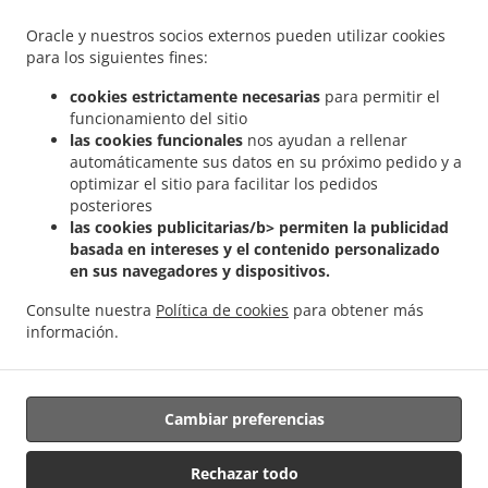
.
.
le-Tiche
Comida Portugais a domicilio Schouweiler
Comida Portugais a domicilio
Oracle y nuestros socios externos pueden utilizar cookies
.
Reckange-sur-Mess Limpach
Comida Portugais a domicilio Reckange-sur-Mess
para los siguientes fines:
.
.
Soleuvre
Comida Portugais a domicilio Reckange-sur-Mess
Comida Portugais a
cookies estrictamente necesarias
para permitir el
.
domicilio Mondercange Limpach
Comida Portugais a domicilio Mondercange
funcionamiento del sitio
.
.
Ehlerange
Comida Portugais a domicilio Mondercange
Comida Portugais a
las cookies funcionales
nos ayudan a rellenar
.
domicilio Esch an der Alzette Belval
Comida Portugais a domicilio Esch an der
automáticamente sus datos en su próximo pedido y a
.
.
optimizar el sitio para facilitar los pedidos
Alzette
Comida Portugais a domicilio Messancy
Comida Portugais a domicilio
posteriores
.
.
Dippach Schouweiler
Comida Portugais a domicilio Dippach Schuller
Comida
las cookies publicitarias/b> permiten la publicidad
.
.
Portugais a domicilio Dippach
Comida Portugais a domicilio Clemency
Comida
basada en intereses y el contenido personalizado
.
.
Portugais a domicilio Herserange
Comida Portugais a domicilio Longlaville
Comida
en sus navegadores y dispositivos.
.
.
Portugais a domicilio Mont-Saint-Martin
Comida Portugais a domicilio Mexy
Consulte nuestra
Política de cookies
para obtener más
.
Comida Portugais a domicilio Bettange-sur-Mess
Comida Portugais a domicilio
información.
.
.
.
Limpach
Comida Portugais a domicilio Monnerech
Ensaladas a domicilio
.
Mariscos a domicilio
Ordena comida para llevar
Cambiar preferencias
Respaldado por:
Rechazar todo
Letz2Go S.A.R.L.-s| info@letz2go.com | +34661617059