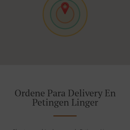
Ordene Para Delivery En
Petingen Linger