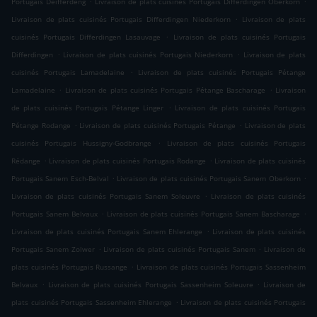
Portugais Déifferdeng
Livraison de plats cuisinés Portugais Differdingen Oberkorn
.
Livraison de plats cuisinés Portugais Differdingen Niederkorn
Livraison de plats
.
cuisinés Portugais Differdingen Lasauvage
Livraison de plats cuisinés Portugais
.
.
Differdingen
Livraison de plats cuisinés Portugais Niederkorn
Livraison de plats
.
cuisinés Portugais Lamadelaine
Livraison de plats cuisinés Portugais Pétange
.
.
Lamadelaine
Livraison de plats cuisinés Portugais Pétange Bascharage
Livraison
.
de plats cuisinés Portugais Pétange Linger
Livraison de plats cuisinés Portugais
.
.
Pétange Rodange
Livraison de plats cuisinés Portugais Pétange
Livraison de plats
.
cuisinés Portugais Hussigny-Godbrange
Livraison de plats cuisinés Portugais
.
.
Rédange
Livraison de plats cuisinés Portugais Rodange
Livraison de plats cuisinés
.
.
Portugais Sanem Esch-Belval
Livraison de plats cuisinés Portugais Sanem Oberkorn
.
Livraison de plats cuisinés Portugais Sanem Soleuvre
Livraison de plats cuisinés
.
.
Portugais Sanem Belvaux
Livraison de plats cuisinés Portugais Sanem Bascharage
.
Livraison de plats cuisinés Portugais Sanem Ehlerange
Livraison de plats cuisinés
.
.
Portugais Sanem Zolwer
Livraison de plats cuisinés Portugais Sanem
Livraison de
.
plats cuisinés Portugais Russange
Livraison de plats cuisinés Portugais Sassenheim
.
.
Belvaux
Livraison de plats cuisinés Portugais Sassenheim Soleuvre
Livraison de
.
plats cuisinés Portugais Sassenheim Ehlerange
Livraison de plats cuisinés Portugais