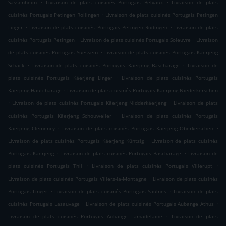
.
.
Sassenheim
Livraison de plats cuisinés Portugais Belvaux
Livraison de plats
.
cuisinés Portugais Petingen Rollingen
Livraison de plats cuisinés Portugais Petingen
.
.
Linger
Livraison de plats cuisinés Portugais Petingen Rodingen
Livraison de plats
.
.
cuisinés Portugais Petingen
Livraison de plats cuisinés Portugais Soleuvre
Livraison
.
de plats cuisinés Portugais Suessem
Livraison de plats cuisinés Portugais Käerjeng
.
.
Schack
Livraison de plats cuisinés Portugais Käerjeng Bascharage
Livraison de
.
plats cuisinés Portugais Käerjeng Linger
Livraison de plats cuisinés Portugais
.
Käerjeng Hautcharage
Livraison de plats cuisinés Portugais Käerjeng Niederkerschen
.
.
Livraison de plats cuisinés Portugais Käerjeng Nidderkäerjeng
Livraison de plats
.
cuisinés Portugais Käerjeng Schouweiler
Livraison de plats cuisinés Portugais
.
.
Käerjeng Clemency
Livraison de plats cuisinés Portugais Käerjeng Oberkerschen
.
Livraison de plats cuisinés Portugais Käerjeng Küntzig
Livraison de plats cuisinés
.
.
Portugais Käerjeng
Livraison de plats cuisinés Portugais Bascharage
Livraison de
.
.
plats cuisinés Portugais Thil
Livraison de plats cuisinés Portugais Villerupt
.
Livraison de plats cuisinés Portugais Villers-la-Montagne
Livraison de plats cuisinés
.
.
Portugais Linger
Livraison de plats cuisinés Portugais Saulnes
Livraison de plats
.
.
cuisinés Portugais Lasauvage
Livraison de plats cuisinés Portugais Aubange Athus
.
Livraison de plats cuisinés Portugais Aubange Lamadelaine
Livraison de plats