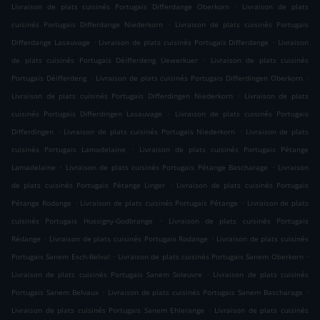
.
Livraison de plats cuisinés Portugais Differdange Oberkorn
Livraison de plats
.
cuisinés Portugais Differdange Niederkorn
Livraison de plats cuisinés Portugais
.
.
Differdange Lasauvage
Livraison de plats cuisinés Portugais Differdange
Livraison
.
de plats cuisinés Portugais Déifferdeng Uewerkuer
Livraison de plats cuisinés
.
.
Portugais Déifferdeng
Livraison de plats cuisinés Portugais Differdingen Oberkorn
.
Livraison de plats cuisinés Portugais Differdingen Niederkorn
Livraison de plats
.
cuisinés Portugais Differdingen Lasauvage
Livraison de plats cuisinés Portugais
.
.
Differdingen
Livraison de plats cuisinés Portugais Niederkorn
Livraison de plats
.
cuisinés Portugais Lamadelaine
Livraison de plats cuisinés Portugais Pétange
.
.
Lamadelaine
Livraison de plats cuisinés Portugais Pétange Bascharage
Livraison
.
de plats cuisinés Portugais Pétange Linger
Livraison de plats cuisinés Portugais
.
.
Pétange Rodange
Livraison de plats cuisinés Portugais Pétange
Livraison de plats
.
cuisinés Portugais Hussigny-Godbrange
Livraison de plats cuisinés Portugais
.
.
Rédange
Livraison de plats cuisinés Portugais Rodange
Livraison de plats cuisinés
.
.
Portugais Sanem Esch-Belval
Livraison de plats cuisinés Portugais Sanem Oberkorn
.
Livraison de plats cuisinés Portugais Sanem Soleuvre
Livraison de plats cuisinés
.
.
Portugais Sanem Belvaux
Livraison de plats cuisinés Portugais Sanem Bascharage
.
Livraison de plats cuisinés Portugais Sanem Ehlerange
Livraison de plats cuisinés