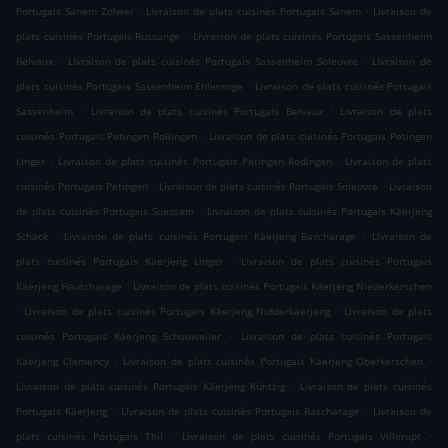
.
.
Portugais Sanem Zolwer
Livraison de plats cuisinés Portugais Sanem
Livraison de
.
plats cuisinés Portugais Russange
Livraison de plats cuisinés Portugais Sassenheim
.
.
Belvaux
Livraison de plats cuisinés Portugais Sassenheim Soleuvre
Livraison de
.
plats cuisinés Portugais Sassenheim Ehlerange
Livraison de plats cuisinés Portugais
.
.
Sassenheim
Livraison de plats cuisinés Portugais Belvaux
Livraison de plats
.
cuisinés Portugais Petingen Rollingen
Livraison de plats cuisinés Portugais Petingen
.
.
Linger
Livraison de plats cuisinés Portugais Petingen Rodingen
Livraison de plats
.
.
cuisinés Portugais Petingen
Livraison de plats cuisinés Portugais Soleuvre
Livraison
.
de plats cuisinés Portugais Suessem
Livraison de plats cuisinés Portugais Käerjeng
.
.
Schack
Livraison de plats cuisinés Portugais Käerjeng Bascharage
Livraison de
.
plats cuisinés Portugais Käerjeng Linger
Livraison de plats cuisinés Portugais
.
Käerjeng Hautcharage
Livraison de plats cuisinés Portugais Käerjeng Niederkerschen
.
.
Livraison de plats cuisinés Portugais Käerjeng Nidderkäerjeng
Livraison de plats
.
cuisinés Portugais Käerjeng Schouweiler
Livraison de plats cuisinés Portugais
.
.
Käerjeng Clemency
Livraison de plats cuisinés Portugais Käerjeng Oberkerschen
.
Livraison de plats cuisinés Portugais Käerjeng Küntzig
Livraison de plats cuisinés
.
.
Portugais Käerjeng
Livraison de plats cuisinés Portugais Bascharage
Livraison de
.
.
plats cuisinés Portugais Thil
Livraison de plats cuisinés Portugais Villerupt