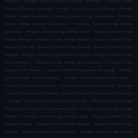
Oberkorn
Portugais Comida Entrega Differdingen Niederkorn
Portugais Comida
.
.
Entrega Differdingen Lasauvage
Portugais Comida Entrega Differdingen
Portugais
.
.
Comida Entrega Niederkorn
Portugais Comida Entrega Lamadelaine
Portugais
.
Comida Entrega Pétange Lamadelaine
Portugais Comida Entrega Pétange
.
.
Bascharage
Portugais Comida Entrega Pétange Linger
Portugais Comida Entrega
.
.
Pétange Rodange
Portugais Comida Entrega Pétange
Portugais Comida Entrega
.
.
Hussigny-Godbrange
Portugais Comida Entrega Rédange
Portugais Comida Entrega
.
.
Rodange
Portugais Comida Entrega Sanem Esch-Belval
Portugais Comida Entrega
.
.
Sanem Oberkorn
Portugais Comida Entrega Sanem Soleuvre
Portugais Comida
.
.
Entrega Sanem Belvaux
Portugais Comida Entrega Sanem Bascharage
Portugais
.
.
Comida Entrega Sanem Ehlerange
Portugais Comida Entrega Sanem Zolwer
.
.
Portugais Comida Entrega Sanem
Portugais Comida Entrega Russange
Portugais
.
Comida Entrega Sassenheim Belvaux
Portugais Comida Entrega Sassenheim Soleuvre
.
.
Portugais Comida Entrega Sassenheim Ehlerange
Portugais Comida Entrega
.
.
Sassenheim
Portugais Comida Entrega Belvaux
Portugais Comida Entrega Petingen
.
.
Rollingen
Portugais Comida Entrega Petingen Linger
Portugais Comida Entrega
.
.
Petingen Rodingen
Portugais Comida Entrega Petingen
Portugais Comida Entrega
.
.
Soleuvre
Portugais Comida Entrega Suessem
Portugais Comida Entrega Käerjeng