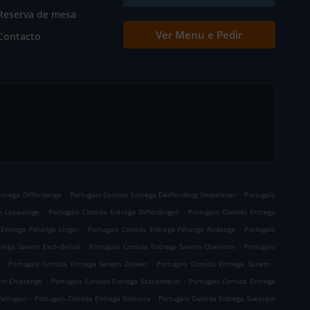
Reserva de mesa
Ver Menu e Pedir
Contacto
.
.
ntrega Differdange
Portugais Comida Entrega Déifferdeng Uewerkuer
Portugais
.
.
en Lasauvage
Portugais Comida Entrega Differdingen
Portugais Comida Entrega
.
.
 Entrega Pétange Linger
Portugais Comida Entrega Pétange Rodange
Portugais
.
.
trega Sanem Esch-Belval
Portugais Comida Entrega Sanem Oberkorn
Portugais
.
.
.
Portugais Comida Entrega Sanem Zolwer
Portugais Comida Entrega Sanem
.
.
im Ehlerange
Portugais Comida Entrega Sassenheim
Portugais Comida Entrega
.
.
Petingen
Portugais Comida Entrega Soleuvre
Portugais Comida Entrega Suessem