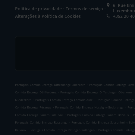
6, Rue Em
.
.
Politica de privacidade
Termos de serviço
Luxembou
Alterações à Política de Cookies
+352 20 40
.
Portugais Comida Entrega Differdange Oberkorn
Portugais Comida Entrega Diff
.
.
Comida Entrega Déifferdeng
Portugais Comida Entrega Differdingen Oberkorn
.
.
Niederkorn
Portugais Comida Entrega Lamadelaine
Portugais Comida Entreg
.
.
Comida Entrega Pétange
Portugais Comida Entrega Hussigny-Godbrange
Port
.
.
Comida Entrega Sanem Soleuvre
Portugais Comida Entrega Sanem Belvaux
P
.
Portugais Comida Entrega Russange
Portugais Comida Entrega Sassenheim Belv
.
.
Belvaux
Portugais Comida Entrega Petingen Rollingen
Portugais Comida Entrega