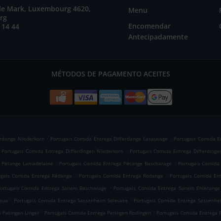
ile Mark, Luxembourg 4620,
Menu
rg
Encomendar
 14 44
Antecipadamente
MÉTODOS DE PAGAMENTO ACEITES
.
.
erdange Niederkorn
Portugais Comida Entrega Differdange Lasauvage
Portugais Comida E
.
Portugais Comida Entrega Differdingen Niederkorn
Portugais Comida Entrega Differding
.
.
a Pétange Lamadelaine
Portugais Comida Entrega Pétange Bascharage
Portugais Comida
.
.
ugais Comida Entrega Rédange
Portugais Comida Entrega Rodange
Portugais Comida En
.
ortugais Comida Entrega Sanem Bascharage
Portugais Comida Entrega Sanem Ehlerange
.
.
aux
Portugais Comida Entrega Sassenheim Soleuvre
Portugais Comida Entrega Sassenhe
.
.
 Petingen Linger
Portugais Comida Entrega Petingen Rodingen
Portugais Comida Entrega 