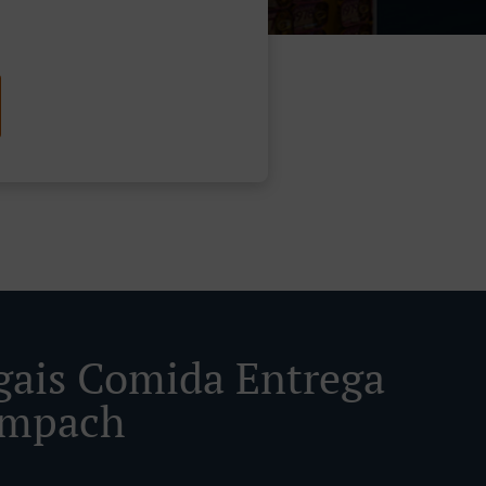
gais Comida Entrega
impach