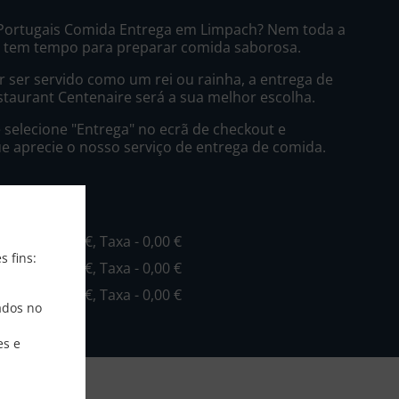
 Portugais Comida Entrega em Limpach? Nem toda a
u tem tempo para preparar comida saborosa.
 ser servido como um rei ou rainha, a entrega de
taurant Centenaire será a sua melhor escolha.
selecione "Entrega" no ecrã de checkout e
 aprecie o nosso serviço de entrega de comida.
ntrega
inimo - 25,00 €, Taxa - 0,00 €
s fins:
inimo - 25,00 €, Taxa - 0,00 €
inimo - 35,00 €, Taxa - 0,00 €
ados no
es e