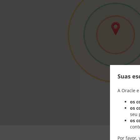
Suas es
A Oracle e
os c
os c
seu 
os c
cont
Por favor, 