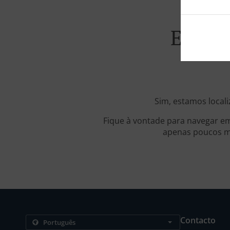
Encom
Sim, estamos locali
Fique à vontade para navegar em
apenas poucos mi
Contacto