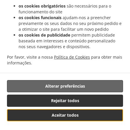
.
.
Soleuvre
Portugais Comida Entrega Reckange-sur-Mess
Portugais Comida Entrega
os cookies obrigatórios
são necessários para o
.
.
Mondercange Limpach
Portugais Comida Entrega Mondercange Ehlerange
funcionamento do site
.
Portugais Comida Entrega Mondercange
Portugais Comida Entrega Esch an der
os cookies funcionais
ajudam-nos a preencher
.
.
previamente os seus dados no seu próximo pedido e
Alzette Belval
Portugais Comida Entrega Esch an der Alzette
Portugais Comida
a otimizar o site para facilitar um novo pedido
.
.
Entrega Messancy
Portugais Comida Entrega Dippach Schouweiler
Portugais
os cookies de publicidade
permitem publicidade
.
.
Comida Entrega Dippach Schuller
Portugais Comida Entrega Dippach
Portugais
baseada em interesses e conteúdo personalizado
.
.
Comida Entrega Clemency
Portugais Comida Entrega Herserange
Portugais Comida
nos seus navegadores e dispositivos.
.
.
Entrega Longlaville
Portugais Comida Entrega Mont-Saint-Martin
Portugais Comida
Por favor, visite a nossa
Política de Cookies
para obter mais
.
.
Entrega Mexy
Portugais Comida Entrega Bettange-sur-Mess
Portugais Comida
informações.
.
.
.
Entrega Limpach
Portugais Comida Entrega Monnerech
Saladas Entrega
Frutos do
.
mar Entrega
Takeaway & Entregas
Alterar preferências
Distribuído por:
Rejeitar todos
Letz2Go S.A.R.L.-s| info@letz2go.com | +34661617059
Aceitar todos