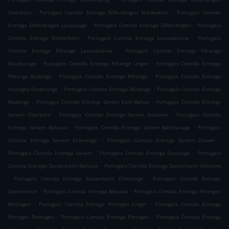
.
.
Oberkorn
Portugais Comida Entrega Differdingen Niederkorn
Portugais Comida
.
.
Entrega Differdingen Lasauvage
Portugais Comida Entrega Differdingen
Portugais
.
.
Comida Entrega Niederkorn
Portugais Comida Entrega Lamadelaine
Portugais
.
Comida Entrega Pétange Lamadelaine
Portugais Comida Entrega Pétange
.
.
Bascharage
Portugais Comida Entrega Pétange Linger
Portugais Comida Entrega
.
.
Pétange Rodange
Portugais Comida Entrega Pétange
Portugais Comida Entrega
.
.
Hussigny-Godbrange
Portugais Comida Entrega Rédange
Portugais Comida Entrega
.
.
Rodange
Portugais Comida Entrega Sanem Esch-Belval
Portugais Comida Entrega
.
.
Sanem Oberkorn
Portugais Comida Entrega Sanem Soleuvre
Portugais Comida
.
.
Entrega Sanem Belvaux
Portugais Comida Entrega Sanem Bascharage
Portugais
.
.
Comida Entrega Sanem Ehlerange
Portugais Comida Entrega Sanem Zolwer
.
.
Portugais Comida Entrega Sanem
Portugais Comida Entrega Russange
Portugais
.
Comida Entrega Sassenheim Belvaux
Portugais Comida Entrega Sassenheim Soleuvre
.
.
Portugais Comida Entrega Sassenheim Ehlerange
Portugais Comida Entrega
.
.
Sassenheim
Portugais Comida Entrega Belvaux
Portugais Comida Entrega Petingen
.
.
Rollingen
Portugais Comida Entrega Petingen Linger
Portugais Comida Entrega
.
.
Petingen Rodingen
Portugais Comida Entrega Petingen
Portugais Comida Entrega
.
.