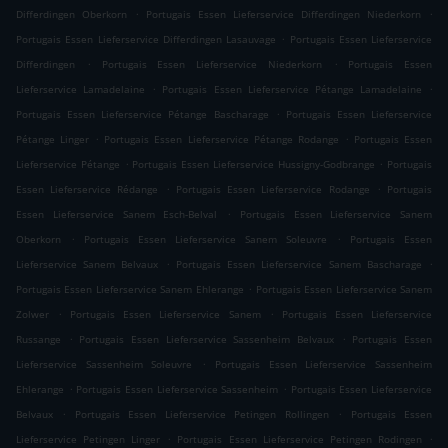
.
.
Differdingen Oberkorn
Portugais Essen Lieferservice Differdingen Niederkorn
.
Portugais Essen Lieferservice Differdingen Lasauvage
Portugais Essen Lieferservice
.
.
Differdingen
Portugais Essen Lieferservice Niederkorn
Portugais Essen
.
.
Lieferservice Lamadelaine
Portugais Essen Lieferservice Pétange Lamadelaine
.
Portugais Essen Lieferservice Pétange Bascharage
Portugais Essen Lieferservice
.
.
Pétange Linger
Portugais Essen Lieferservice Pétange Rodange
Portugais Essen
.
.
Lieferservice Pétange
Portugais Essen Lieferservice Hussigny-Godbrange
Portugais
.
.
Essen Lieferservice Rédange
Portugais Essen Lieferservice Rodange
Portugais
.
Essen Lieferservice Sanem Esch-Belval
Portugais Essen Lieferservice Sanem
.
.
Oberkorn
Portugais Essen Lieferservice Sanem Soleuvre
Portugais Essen
.
.
Lieferservice Sanem Belvaux
Portugais Essen Lieferservice Sanem Bascharage
.
Portugais Essen Lieferservice Sanem Ehlerange
Portugais Essen Lieferservice Sanem
.
.
Zolwer
Portugais Essen Lieferservice Sanem
Portugais Essen Lieferservice
.
.
Russange
Portugais Essen Lieferservice Sassenheim Belvaux
Portugais Essen
.
Lieferservice Sassenheim Soleuvre
Portugais Essen Lieferservice Sassenheim
.
.
Ehlerange
Portugais Essen Lieferservice Sassenheim
Portugais Essen Lieferservice
.
.
Belvaux
Portugais Essen Lieferservice Petingen Rollingen
Portugais Essen
.
.
Lieferservice Petingen Linger
Portugais Essen Lieferservice Petingen Rodingen