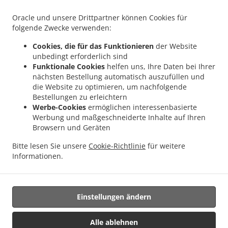
.
.
Lieferservice Audun-le-Tiche
Portugais Essen Lieferservice Schouweiler
Portugais
Oracle und unsere Drittpartner können Cookies für
.
Essen Lieferservice Reckange-sur-Mess Limpach
Portugais Essen Lieferservice
folgende Zwecke verwenden:
.
.
Reckange-sur-Mess Soleuvre
Portugais Essen Lieferservice Reckange-sur-Mess
Cookies, die für das Funktionieren
der Website
.
Portugais Essen Lieferservice Mondercange Limpach
Portugais Essen Lieferservice
unbedingt erforderlich sind
.
.
Mondercange Ehlerange
Portugais Essen Lieferservice Mondercange
Portugais
Funktionale Cookies
helfen uns, Ihre Daten bei Ihrer
.
Essen Lieferservice Esch an der Alzette Belval
Portugais Essen Lieferservice Esch an
nächsten Bestellung automatisch auszufüllen und
.
.
die Website zu optimieren, um nachfolgende
der Alzette
Portugais Essen Lieferservice Messancy
Portugais Essen Lieferservice
Bestellungen zu erleichtern
.
.
Dippach Schouweiler
Portugais Essen Lieferservice Dippach Schuller
Portugais
Werbe-Cookies
ermöglichen interessenbasierte
.
.
Essen Lieferservice Dippach
Portugais Essen Lieferservice Clemency
Portugais
Werbung und maßgeschneiderte Inhalte auf Ihren
.
.
Essen Lieferservice Herserange
Portugais Essen Lieferservice Longlaville
Portugais
Browsern und Geräten
.
.
Essen Lieferservice Mont-Saint-Martin
Portugais Essen Lieferservice Mexy
Bitte lesen Sie unsere
Cookie-Richtlinie
für weitere
.
Portugais Essen Lieferservice Bettange-sur-Mess
Portugais Essen Lieferservice
Informationen.
.
.
.
Limpach
Portugais Essen Lieferservice Monnerech
Salate Lieferservice
.
Meeresfrüchte Lieferservice
Essen zum mitnehmen und zum Liefern
Einstellungen ändern
Unterstützt von:
Alle ablehnen
Letz2Go S.A.R.L.-s| info@letz2go.com | +34661617059