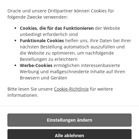
.
.
Lieferservice Audun-le-Tiche
Portugais Essen Lieferservice Schouweiler
Portugais
Oracle und unsere Drittpartner können Cookies für
.
Essen Lieferservice Reckange-sur-Mess Limpach
Portugais Essen Lieferservice
folgende Zwecke verwenden:
.
.
Reckange-sur-Mess Soleuvre
Portugais Essen Lieferservice Reckange-sur-Mess
Cookies, die für das Funktionieren
der Website
.
Portugais Essen Lieferservice Mondercange Limpach
Portugais Essen Lieferservice
unbedingt erforderlich sind
.
.
Mondercange Ehlerange
Portugais Essen Lieferservice Mondercange
Portugais
Funktionale Cookies
helfen uns, Ihre Daten bei Ihrer
.
Essen Lieferservice Esch an der Alzette Belval
Portugais Essen Lieferservice Esch an
nächsten Bestellung automatisch auszufüllen und
.
.
die Website zu optimieren, um nachfolgende
der Alzette
Portugais Essen Lieferservice Messancy
Portugais Essen Lieferservice
Bestellungen zu erleichtern
.
.
Dippach Schouweiler
Portugais Essen Lieferservice Dippach Schuller
Portugais
Werbe-Cookies
ermöglichen interessenbasierte
.
.
Essen Lieferservice Dippach
Portugais Essen Lieferservice Clemency
Portugais
Werbung und maßgeschneiderte Inhalte auf Ihren
.
.
Essen Lieferservice Herserange
Portugais Essen Lieferservice Longlaville
Portugais
Browsern und Geräten
.
.
Essen Lieferservice Mont-Saint-Martin
Portugais Essen Lieferservice Mexy
Bitte lesen Sie unsere
Cookie-Richtlinie
für weitere
.
Portugais Essen Lieferservice Bettange-sur-Mess
Portugais Essen Lieferservice
Informationen.
.
.
.
Limpach
Portugais Essen Lieferservice Monnerech
Salate Lieferservice
.
Meeresfrüchte Lieferservice
Essen zum mitnehmen und zum Liefern
Einstellungen ändern
Unterstützt von:
Alle ablehnen
Letz2Go S.A.R.L.-s| info@letz2go.com | +34661617059