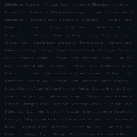
.
.
Differdingen Oberkorn
Portugais Essen Lieferservice Differdingen Niederkorn
.
Portugais Essen Lieferservice Differdingen Lasauvage
Portugais Essen Lieferservice
.
.
Differdingen
Portugais Essen Lieferservice Niederkorn
Portugais Essen
.
.
Lieferservice Lamadelaine
Portugais Essen Lieferservice Pétange Lamadelaine
.
Portugais Essen Lieferservice Pétange Bascharage
Portugais Essen Lieferservice
.
.
Pétange Linger
Portugais Essen Lieferservice Pétange Rodange
Portugais Essen
.
.
Lieferservice Pétange
Portugais Essen Lieferservice Hussigny-Godbrange
Portugais
.
.
Essen Lieferservice Rédange
Portugais Essen Lieferservice Rodange
Portugais
.
Essen Lieferservice Sanem Esch-Belval
Portugais Essen Lieferservice Sanem
.
.
Oberkorn
Portugais Essen Lieferservice Sanem Soleuvre
Portugais Essen
.
.
Lieferservice Sanem Belvaux
Portugais Essen Lieferservice Sanem Bascharage
.
Portugais Essen Lieferservice Sanem Ehlerange
Portugais Essen Lieferservice Sanem
.
.
Zolwer
Portugais Essen Lieferservice Sanem
Portugais Essen Lieferservice
.
.
Russange
Portugais Essen Lieferservice Sassenheim Belvaux
Portugais Essen
.
Lieferservice Sassenheim Soleuvre
Portugais Essen Lieferservice Sassenheim
.
.
Ehlerange
Portugais Essen Lieferservice Sassenheim
Portugais Essen Lieferservice
.
.
Belvaux
Portugais Essen Lieferservice Petingen Rollingen
Portugais Essen
.
.
Lieferservice Petingen Linger
Portugais Essen Lieferservice Petingen Rodingen