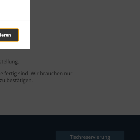
Mexy
ieren
stellung.
 fertig sind. Wir brauchen nur
zu bestätigen.
Tischreservierung