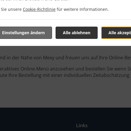
n Sie unsere
Cookie-Richtlinie
für weitere Informationen.
tellung Mit Lieferung In 
Einstellungen ändern
Alle ablehnen
Alle akzept
sind in der Nähe von Mexy und freuen uns auf Ihre Online-Be
teraktives Online-Menü anzusehen und bestellen Sie wenn Sie
ute Ihre Bestellung mit einer individuellen Zeitabschätzung 
Links