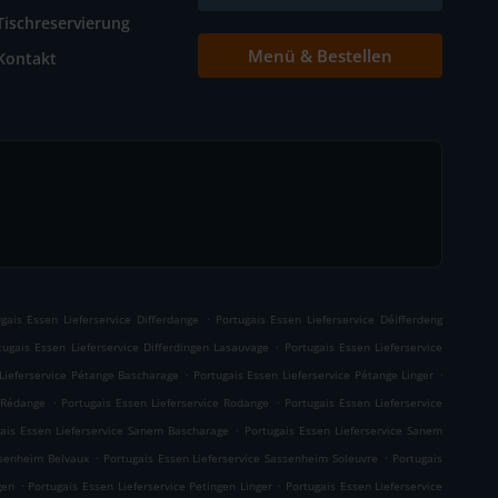
Tischreservierung
Menü & Bestellen
Kontakt
.
gais Essen Lieferservice Differdange
Portugais Essen Lieferservice Déifferdeng
.
tugais Essen Lieferservice Differdingen Lasauvage
Portugais Essen Lieferservice
.
.
Lieferservice Pétange Bascharage
Portugais Essen Lieferservice Pétange Linger
.
.
e Rédange
Portugais Essen Lieferservice Rodange
Portugais Essen Lieferservice
.
ais Essen Lieferservice Sanem Bascharage
Portugais Essen Lieferservice Sanem
.
.
ssenheim Belvaux
Portugais Essen Lieferservice Sassenheim Soleuvre
Portugais
.
.
gen
Portugais Essen Lieferservice Petingen Linger
Portugais Essen Lieferservice