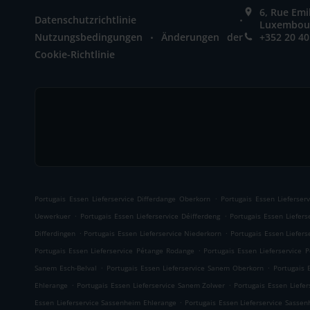
6, Rue Em
.
Datenschutzrichtlinie
Luxembou
.
Nutzungsbedingungen
Änderungen der
+352 20 40
Cookie-Richtlinie
.
Portugais Essen Lieferservice Differdange Oberkorn
Portugais Essen Lieferser
.
.
Uewerkuer
Portugais Essen Lieferservice Déifferdeng
Portugais Essen Liefers
.
.
Differdingen
Portugais Essen Lieferservice Niederkorn
Portugais Essen Liefer
.
Portugais Essen Lieferservice Pétange Rodange
Portugais Essen Lieferservice 
.
.
Sanem Esch-Belval
Portugais Essen Lieferservice Sanem Oberkorn
Portugais 
.
.
Ehlerange
Portugais Essen Lieferservice Sanem Zolwer
Portugais Essen Liefe
.
Essen Lieferservice Sassenheim Ehlerange
Portugais Essen Lieferservice Sasse