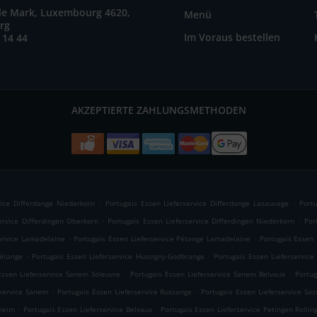
ile Mark, Luxembourg 4620,
Menü
rg
Im Voraus bestellen
 14 44
AKZEPTIERTE ZAHLUNGSMETHODEN
.
.
vice Differdange Niederkorn
Portugais Essen Lieferservice Differdange Lasauvage
Portu
.
.
ervice Differdingen Oberkorn
Portugais Essen Lieferservice Differdingen Niederkorn
Por
.
.
service Lamadelaine
Portugais Essen Lieferservice Pétange Lamadelaine
Portugais Essen 
.
.
Pétange
Portugais Essen Lieferservice Hussigny-Godbrange
Portugais Essen Lieferservic
.
.
Essen Lieferservice Sanem Soleuvre
Portugais Essen Lieferservice Sanem Belvaux
Portug
.
.
rservice Sanem
Portugais Essen Lieferservice Russange
Portugais Essen Lieferservice Sa
.
.
nheim
Portugais Essen Lieferservice Belvaux
Portugais Essen Lieferservice Petingen Rollin