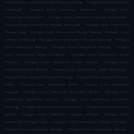
.
Portugais Essen Lieferservice Differdingen Lasauvage
Portugais Essen Lieferservice
.
.
Differdingen
Portugais Essen Lieferservice Niederkorn
Portugais Essen
.
.
Lieferservice Lamadelaine
Portugais Essen Lieferservice Pétange Lamadelaine
.
Portugais Essen Lieferservice Pétange Bascharage
Portugais Essen Lieferservice
.
.
Pétange Linger
Portugais Essen Lieferservice Pétange Rodange
Portugais Essen
.
.
Lieferservice Pétange
Portugais Essen Lieferservice Hussigny-Godbrange
Portugais
.
.
Essen Lieferservice Rédange
Portugais Essen Lieferservice Rodange
Portugais
.
Essen Lieferservice Sanem Esch-Belval
Portugais Essen Lieferservice Sanem
.
.
Oberkorn
Portugais Essen Lieferservice Sanem Soleuvre
Portugais Essen
.
.
Lieferservice Sanem Belvaux
Portugais Essen Lieferservice Sanem Bascharage
.
Portugais Essen Lieferservice Sanem Ehlerange
Portugais Essen Lieferservice Sanem
.
.
Zolwer
Portugais Essen Lieferservice Sanem
Portugais Essen Lieferservice
.
.
Russange
Portugais Essen Lieferservice Sassenheim Belvaux
Portugais Essen
.
Lieferservice Sassenheim Soleuvre
Portugais Essen Lieferservice Sassenheim
.
.
Ehlerange
Portugais Essen Lieferservice Sassenheim
Portugais Essen Lieferservice
.
.
Belvaux
Portugais Essen Lieferservice Petingen Rollingen
Portugais Essen
.
.
Lieferservice Petingen Linger
Portugais Essen Lieferservice Petingen Rodingen
.
.
Portugais Essen Lieferservice Petingen
Portugais Essen Lieferservice Soleuvre