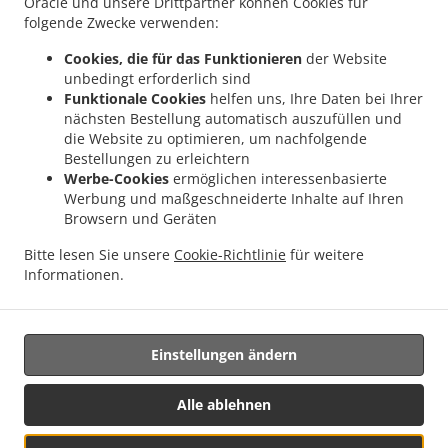
Oracle und unsere Drittpartner können Cookies für
.
Essen Lieferservice Reckange-sur-Mess Limpach
Portugais Essen Lieferservice
folgende Zwecke verwenden:
.
.
Reckange-sur-Mess Soleuvre
Portugais Essen Lieferservice Reckange-sur-Mess
Cookies, die für das Funktionieren
der Website
.
Portugais Essen Lieferservice Mondercange Limpach
Portugais Essen Lieferservice
unbedingt erforderlich sind
.
.
Mondercange Ehlerange
Portugais Essen Lieferservice Mondercange
Portugais
Funktionale Cookies
helfen uns, Ihre Daten bei Ihrer
.
Essen Lieferservice Esch an der Alzette Belval
Portugais Essen Lieferservice Esch an
nächsten Bestellung automatisch auszufüllen und
.
.
die Website zu optimieren, um nachfolgende
der Alzette
Portugais Essen Lieferservice Messancy
Portugais Essen Lieferservice
Bestellungen zu erleichtern
.
.
Dippach Schouweiler
Portugais Essen Lieferservice Dippach Schuller
Portugais
Werbe-Cookies
ermöglichen interessenbasierte
.
.
Essen Lieferservice Dippach
Portugais Essen Lieferservice Clemency
Portugais
Werbung und maßgeschneiderte Inhalte auf Ihren
.
.
Essen Lieferservice Herserange
Portugais Essen Lieferservice Longlaville
Portugais
Browsern und Geräten
.
.
Essen Lieferservice Mont-Saint-Martin
Portugais Essen Lieferservice Mexy
Bitte lesen Sie unsere
Cookie-Richtlinie
für weitere
.
Portugais Essen Lieferservice Bettange-sur-Mess
Portugais Essen Lieferservice
Informationen.
.
.
.
Limpach
Portugais Essen Lieferservice Monnerech
Salate Lieferservice
.
Meeresfrüchte Lieferservice
Essen zum mitnehmen und zum Liefern
Einstellungen ändern
Unterstützt von:
Alle ablehnen
Letz2Go S.A.R.L.-s| info@letz2go.com | +34661617059